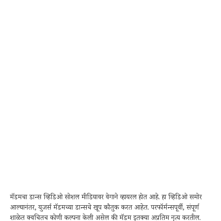
मॅडमचा डान्स व्हिडिओ सोशल मीडियावर वेगाने व्हायरल होत आहे. हा व्हिडिओ समोर
आल्यानंतर, युजर्स मॅडमच्या डान्सचे खूप कौतुक करत आहेत. परफॉर्मन्सपूर्वी, संपूर्ण
शाळेत क्वचितच कोणी कल्पना केली असेल की मॅडम इतक्या अप्रतिम नृत्य करतील.