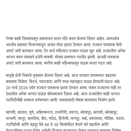
गेल्या काही दिवसांपासून हवामानात सतत मोठे बदल होताना दिसत आहेत. त्यामध्येच
भारतीय हवामान विभागाकडून अत्यंत मोठा इशारा देण्यात आला. राज्यात पावसाचा येलो
अलर्ट जारी करण्यात आला. ऐन मार्च महिन्यात राज्यात पाऊस सुरू आहे. राज्यातील अनेक
भागात काल पावसाने हजेरी लावली. मोठ्या प्रमाणात गारपीट झाली. आजही पावसाचा
अलर्ट जारी करण्यात आला. मागील काही महिन्यापासून पाऊस सतत पडत आहे.
यामुळे शेती पिकांचे नुकसान होताना दिसत आहे. आज राज्यात तापमानात चढउतार
बघायला मिळेल. विदर्भ, मराठवाडा आणि मध्य महाराष्ट्रात पाऊस होण्याची यंदाज आहे.
20 मार्च 2026 पर्यंत राज्यात पावसाचा इशारा देण्यात आला. फक्त राज्यातच नाही तर
देशातील अनेक भागात पाऊस कोसळताना दिसत आहे. आज राज्यातील काही भागात
गारपिटीचीही शक्यता वर्तवण्यात आली. पावसासाठी पोषक वातावरण निर्माण झाले.
सांगली, सातारा, पुणे, अहिल्यानगर, रत्नागिरी, रायगड, सोलापूर, सांगली, कोल्हापूर,
परभणी, लातूर, धाराशिव, बीड, नांदेड, हिगोली, नागपूर, वर्धा, यवतमाळ, गोदिंया, भंडारा,
गडचिरोली आणि चंद्रपूर येथे 40 ते 50 किलोमीटर वेगाने वारे वाहतील आणि