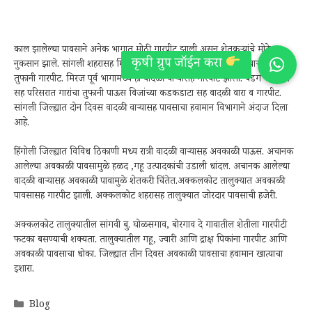
काल झालेल्या पावसाने अनेक भागात मोठी गारपीट झाली असून शेतकऱ्यांचे मोठे
नुकसान झाले. सांगली शहरासह मिरज तालुक्यात गारपीट. शहरात वादळी वाऱ्यासह
तुफानी गारपीट. मिरज पूर्व भागामध्ये ही वादळी वाऱ्यासह गारपीट झाली. बेडग व आरग
सह परिसरात गारांचा तुफानी पाऊस विजांच्या कडकडाटा सह वादळी वारा व गारपीट.
सांगली जिल्ह्यात दोन दिवस वादळी वाऱ्यासह पावसाचा हवामान विभागाने अंदाज दिला
आहे.
हिंगोली जिल्ह्यात विविध ठिकाणी मध्य रात्री वादळी वाऱ्यासह अवकाळी पाऊस. अचानक
आलेल्या अवकाळी पावसामुळे हळद ,गहू उत्पादकांची उडाली धांदल. अचानक आलेल्या
वादळी वाऱ्यासह अवकाळी पावामुळे शेतकरी चिंतेत.अक्कलकोट तालुक्यात अवकाळी
पावसासह गारपीट झाली. अक्कलकोट शहरासह तालुक्यात जोरदार पावसाची हजेरी.
अक्कलकोट तालुक्यातील सांगवी बु. घोळसगाव, बोरगाव दे गावातील शेतीला गारपीटी
फटका बसण्याची शक्यता. तालुक्यातील गहू, ज्वारी आणि द्राक्ष पिकांना गारपीट आणि
अवकाळी पावसाचा धोका. जिल्ह्यात तीन दिवस अवकाळी पावसाचा हवामान खात्याचा
इशारा.
Categories
Blog