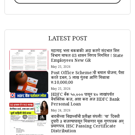
LATEST POST
महागाई भत्ता थकबाकी अदा करणे संदर्भात वित्त
विभाग मार्फत 03 शासन निर्णय निर्गमित ! State
Employees New GR
May 25, 2026
Post Office Scheme:ची धमाल योजना, पैसा
करते डबल, 5 लाख गुंतवा आणि मिळावा
रु.10,000,00
May 25, 2026
HDFC बँक ₹५०,००० पासून ₹४० लाखांपर्यंत
वैयक्तिक कर्ज, असा करा अर्ज HDFC Bank
Personal Loan
May 24, 2026
बारावीच्या विद्यार्थ्यांची प्रतीक्षा संपली! ‘या’ दिवशी
दुपारी ३ वाजल्यापासून मिळणार मूळ गुणपत्रक अन्
प्रमाणपत्र. HSC Passing Certificate
Distribution