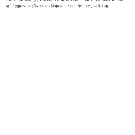
मेघगर्जनेसह पाऊस होईल. यावेळी विजांचा कडकडाट मोठ्या प्रमाणात बघायला मिळेल.
या जिल्ह्यांमध्ये भारतीय हवामान विभागाने पावसाचा येलो अलर्ट जारी केला.