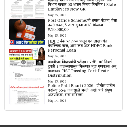
महागाई भत्ता थकबाकी अदा करणे संदर्भात वित्त
विभाग मार्फत 03 शासन निर्णय निर्गमित ! State
Employees New GR
May 25, 2026
Post Office Scheme:ची धमाल योजना, पैसा
करते डबल, 5 लाख गुंतवा आणि मिळावा
रु.10,000,00
May 25, 2026
HDFC बँक ₹५०,००० पासून ₹४० लाखांपर्यंत
वैयक्तिक कर्ज, असा करा अर्ज HDFC Bank
Personal Loan
May 24, 2026
बारावीच्या विद्यार्थ्यांची प्रतीक्षा संपली! ‘या’ दिवशी
दुपारी ३ वाजल्यापासून मिळणार मूळ गुणपत्रक अन्
प्रमाणपत्र. HSC Passing Certificate
Distribution
May 23, 2026
Police Patil Bharti 2026 : पोलीस पाटील
पदांच्या 554 जागांसाठी भरती, अशी आहे संपूर्ण
अर्जप्रक्रिया, वाचा सविस्तर
May 14, 2026