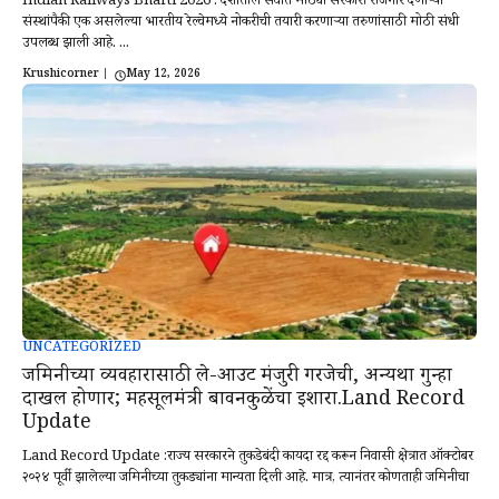
Indian Railways Bharti 2026 : देशातील सर्वात मोठ्या सरकारी रोजगार देणाऱ्या
संस्थांपैकी एक असलेल्या भारतीय रेल्वेमध्ये नोकरीची तयारी करणाऱ्या तरुणांसाठी मोठी संधी
उपलब्ध झाली आहे. ...
Krushicorner
|
May 12, 2026
UNCATEGORIZED
जमिनीच्या व्यवहारासाठी ले-आउट मंजुरी गरजेची, अन्यथा गुन्हा
दाखल होणार; महसूलमंत्री बावनकुळेंचा इशारा.Land Record
Update
Land Record Update :राज्य सरकारने तुकडेबंदी कायदा रद्द करून निवासी क्षेत्रात ऑक्टोबर
२०२४ पूर्वी झालेल्या जमिनीच्या तुकड्यांना मान्यता दिली आहे. मात्र, त्यानंतर कोणताही जमिनीचा