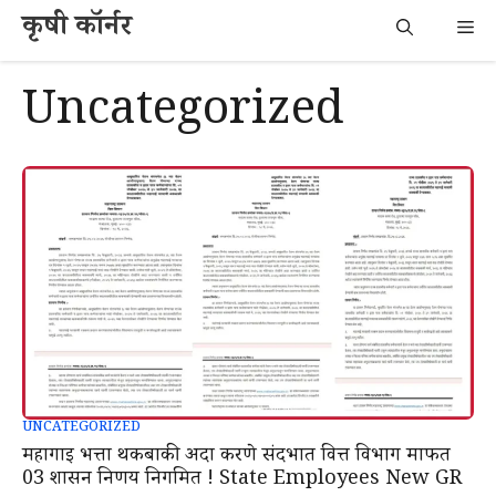
Skip
कृषी कॉर्नर
Me
to
content
Uncategorized
UNCATEGORIZED
महागाई भत्ता थकबाकी अदा करणे संदर्भात वित्त विभाग मार्फत
03 शासन निर्णय निर्गमित ! State Employees New GR