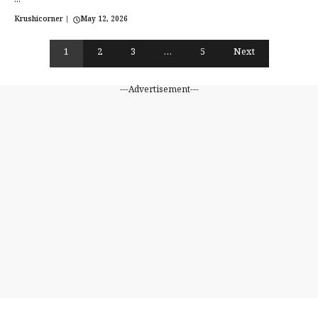
...
Krushicorner
|
May 12, 2026
1
2
3
…
5
Next
---Advertisement---